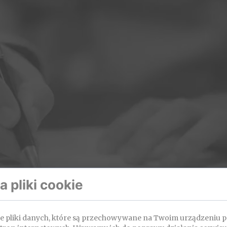
 pliki cookie
Linki do zajęć znajdziesz na platformie.
p do platformy przyznawany jest automatycznie po
wykupieniu
łe pliki danych, które są przechowywane na Twoim urządzeniu 
szkolenia.