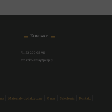
▬
▬
Kontakt
22 299 08 98
📞
szkolenia@pcep.pl
📨
wna
Materiały dydaktyczne
O nas
Szkolenia
Kontakt