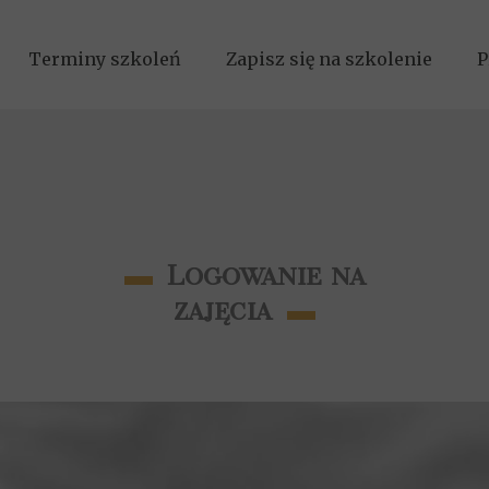
Terminy szkoleń
Zapisz się na szkolenie
P
▬
Logowanie na
▬
zajęcia