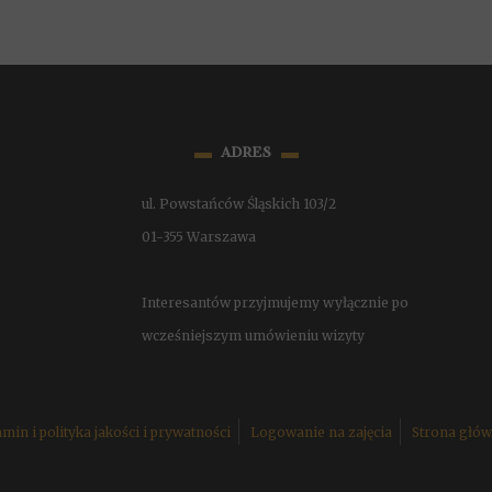
▬
▬
adres
ul. Powstańców Śląskich 103/2
01-355 Warszawa
Interesantów przyjmujemy wyłącznie po
wcześniejszym umówieniu wizyty
min i polityka jakości i prywatności
Logowanie na zajęcia
Strona głó