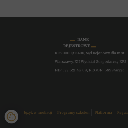
▬
dane
▬
rejestrowe
KRS 0000935408,
Sąd Rejonowy dla m.st
Warszawy, XII Wydział Gospodarczy KRS
NIP 522 321 43 09, REGON: 389948223
Język w mediacji
Programy szkolen
Platforma
Regula