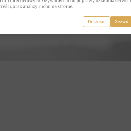
stron internetowych. Używamy ich do poprawy działania serwisu
treści, oraz analizy ruchu na stronie.
ZALOGUJ SIĘ
Dostosuj
Zezwól 